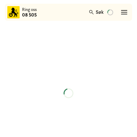
til
Ring oss
hovedinnhold
Søk
08 505