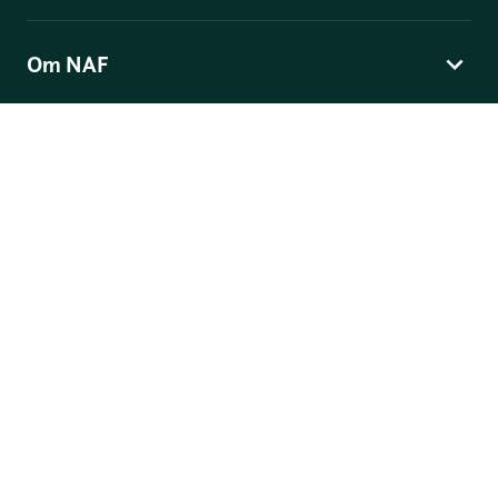
Om NAF
Norges Automobil-Forbund
Skippergata 4
, Postboks 9343 Grønland, 0135 Oslo
© Norges Automobil-Forbund
Personvern