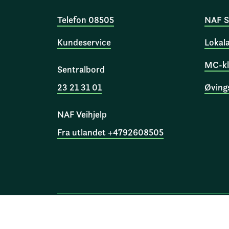
Telefon 08505
NAF S
Kundeservice
Lokal
MC-kl
Sentralbord
23 21 31 01
Øving
NAF Veihjelp
Fra utlandet +4792608505
Norges Automobil-Forbund