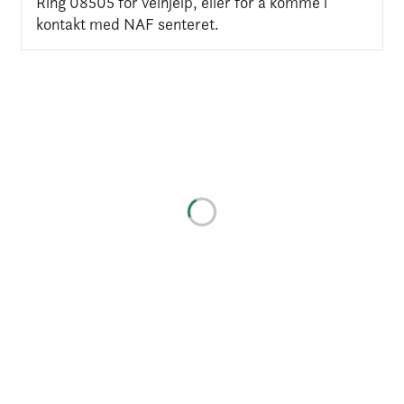
Ring 08505 for veihjelp, eller for å komme i
kontakt med NAF senteret.