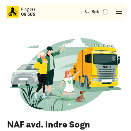
til
Ring oss
hovedinnhold
Søk
08 505
NAF avd. Indre Sogn