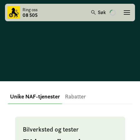
Ring oss
Søk
08 505
Medlemsfordeler
Unike NAF-tjenester
Rabatter
Bilverksted og tester