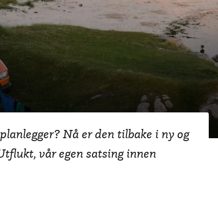
en er tilbake i helt
planlegger? Nå er den tilbake i ny og
flukt, vår egen satsing innen