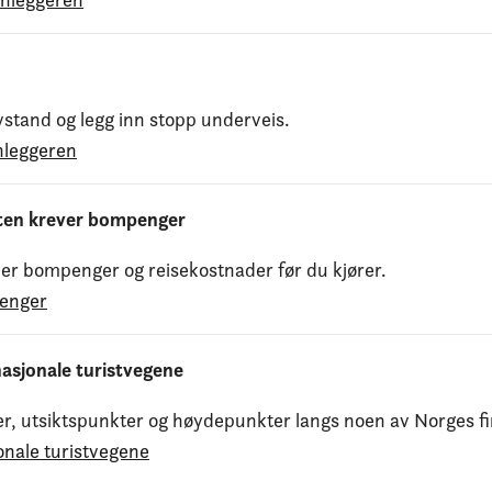
avstand og legg inn stopp underveis.
anleggeren
ten krever bompenger
ver bompenger og reisekostnader før du kjører.
enger
asjonale turistvegene
er, utsiktspunkter og høydepunkter langs noen av Norges fi
onale turistvegene