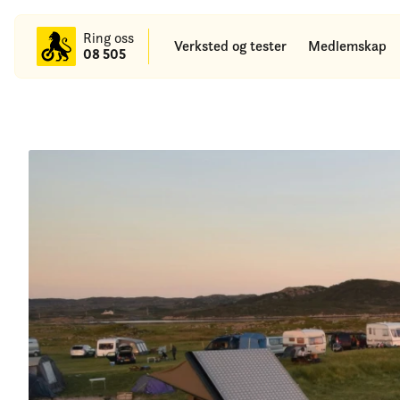
til
hovedinnhold
Ring oss
Verksted og tester
Medlemskap
08 505