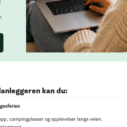
t
r.
lanleggeren kan du:
gesferien
topp, campingplasser og opplevelser langs veien.
anleggeren