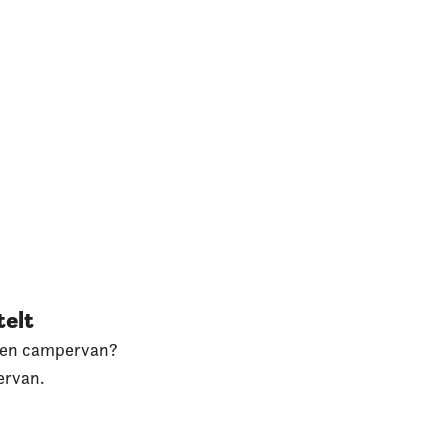
telt
ed en campervan?
ervan.