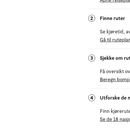
2
Finne ruter
Se kjøretid, 
Gå til rutepl
3
Sjekke om ru
Få oversikt o
Beregn bomp
4
Utforske de n
Finn kjørerut
Se de 18 nasj