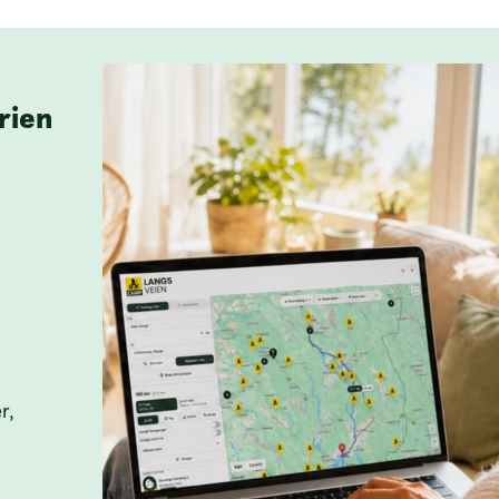
rien
r,