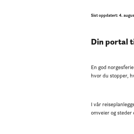
Sist oppdatert: 4. augu
Din portal t
En god norgesferie
hvor du stopper, h
I vår reiseplanlegg
omveier og steder 