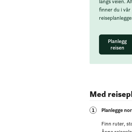
langs veien. Al
finner du i vår
reiseplanlegge
Planlegg
reisen
Med reisep
1
Planlegge nor
Finn ruter, s
Åpne reisepl