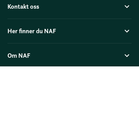
Kontakt oss
Her finner du NAF
Om NAF
Norges Automobil-Forbund
Skippergata 4
, Postboks 9343 Grønland, 0135 Oslo