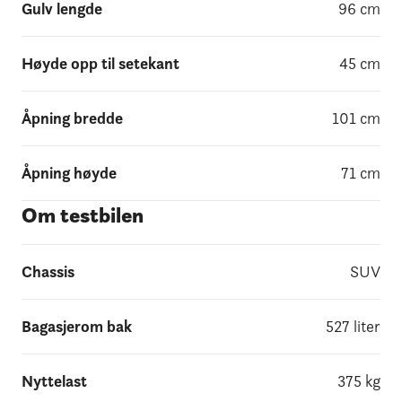
Gulv lengde
96
cm
Høyde opp til setekant
45
cm
Åpning bredde
101
cm
Åpning høyde
71
cm
Om testbilen
Chassis
SUV
Bagasjerom bak
527
liter
Nyttelast
375
kg