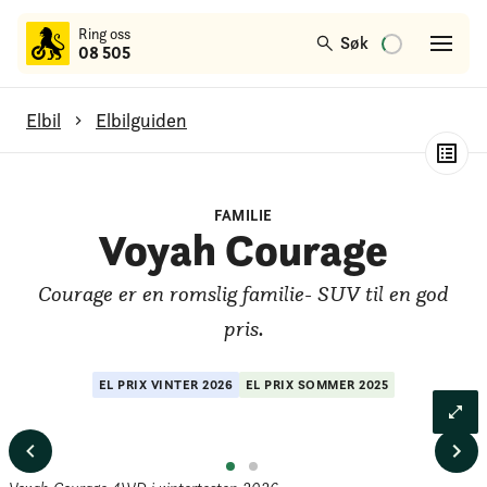
til
Ring oss
hovedinnhold
Søk
08 505
Elbil
Elbilguiden
Voyah Courage
FAMILIE
Generelt om modellen
Voyah Courage
Test av rekkevidde
Courage er en romslig familie- SUV til en god
Test av lading
pris.
Test av bagasjerom
EL PRIX
VINTER
2026
EL PRIX
SOMMER
2025