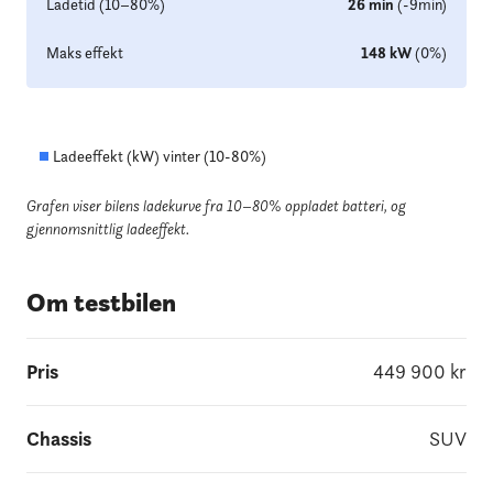
Ladetid (10–80%)
26
min
(
-9
min
)
Maks effekt
148
kW
(
0
%
)
Ladeeffekt (kW) vinter (
10
-
80
%)
Grafen viser bilens ladekurve fra 10–80% oppladet batteri
, og
gjennomsnittlig ladeeffekt.
Om testbilen
Pris
449 900
kr
Chassis
SUV