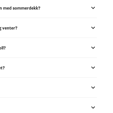
eren med sommerdekk?
g venter?
ll?
et?