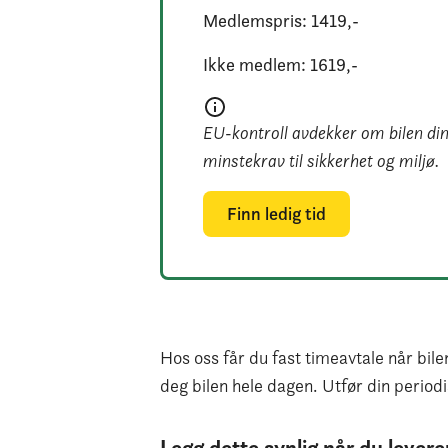
Medlemspris: 
1419
,-
Ikke medlem: 
1619
,-
EU-kontroll avdekker om bilen din t
minstekrav til sikkerhet og miljø.
Finn ledig tid
Hos oss får du fast timeavtale når bile
deg bilen hele dagen. Utfør din periodi
Legg dette synlig når du leverer