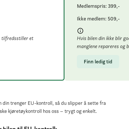
Medlemspris: 
399
,-
Ikke medlem: 
509
,-
ilfredsstiller et
Hvis bilen din ikke blir 
manglene repareres og bile
Finn ledig tid
n din trenger EU-kontroll, så du slipper å sette fra
ske kjøretøykontroll hos oss – trygt og enkelt.
 bilen til EU-kontroll: