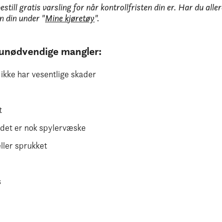
still gratis varsling for når kontrollfristen din er. Har du all
en din under "
Mine kjøretøy
".
å unødvendige mangler:
 ikke har vesentlige skader
t
t det er nok spylervæske
ller sprukket
e
s