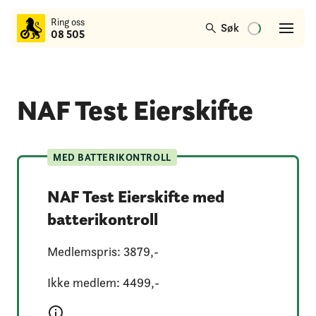
til
Ring oss
hovedinnhold
Søk
08 505
NAF Test Eierskifte
MED BATTERIKONTROLL
NAF Test Eierskifte med
batterikontroll
Medlemspris: 
3879
,-
Ikke medlem: 
4499
,-