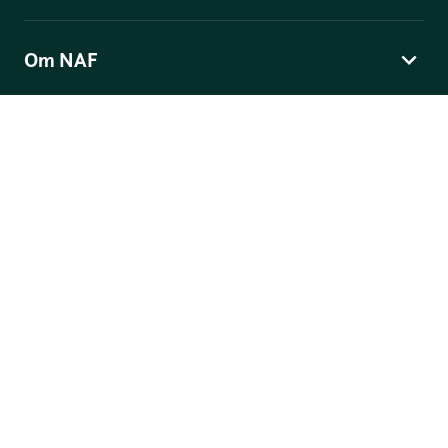
Om NAF
Norges Automobil-Forbund
Skippergata 4
, Postboks 9343 Grønland, 0135 Oslo
© Norges Automobil-Forbund
Personvern