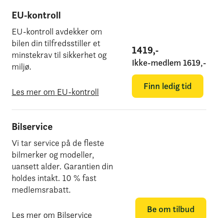
EU-kontroll
EU-kontroll avdekker om
bilen din tilfredsstiller et
1419
,-
minstekrav til sikkerhet og
Ikke-medlem
1619
,-
miljø.
Finn ledig tid
Les mer om EU-kontroll
Bilservice
Vi tar service på de fleste
bilmerker og modeller,
uansett alder. Garantien din
holdes intakt. 10 % fast
medlemsrabatt.
Be om tilbud
Les mer om Bilservice