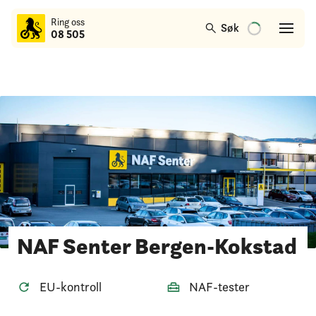
til
Ring oss
hovedinnhold
Søk
08 505
NAF Senter Bergen-Kokstad
EU-kontroll
NAF-tester