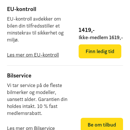
EU-kontroll
EU-kontroll avdekker om
bilen din tilfredsstiller et
1419
,-
minstekrav til sikkerhet og
Ikke-medlem
1619
,-
miljø.
Finn ledig tid
Les mer om EU-kontroll
Bilservice
Vi tar service på de fleste
bilmerker og modeller,
uansett alder. Garantien din
holdes intakt. 10 % fast
medlemsrabatt.
Be om tilbud
Les mer om Bilservice