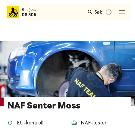
til
Ring oss
hovedinnhold
Søk
08 505
NAF Senter Moss
EU-kontroll
NAF-tester