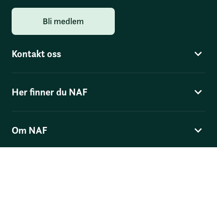
Bli medlem
Kontakt oss
Her finner du NAF
Om NAF
Norges Automobil-Forbund
Skippergata 4
, Postboks 9343 Grønland, 0135 Oslo