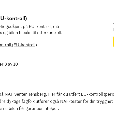
EU-kontroll)
 blir godkjent på EU-kontroll, må
g bilen tilbake til etterkontroll.
ntroll (EU-kontroll)
er 3 av 10
på NAF Senter Tønsberg. Her får du utført EU-kontroll (peri
Våre dyktige fagfolk utfører også NAF-tester for din trygghet 
jerne bilen før garantien utløper.