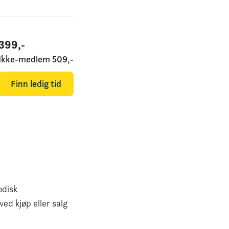
399
,-
Ikke-medlem
509
,-
Finn ledig tid
odisk
ved kjøp eller salg