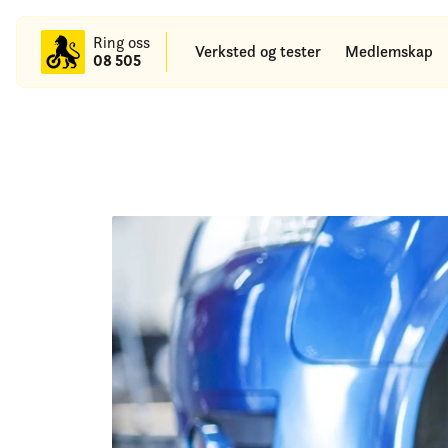
til
hovedinnhold
Ring oss
Verksted og tester
Medlemskap
08 505