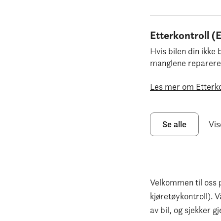
Etterkontroll (
Hvis bilen din ikke
manglene repareres o
Les mer om Etterko
Se alle
Vis
Velkommen til oss 
kjøretøykontroll). 
av bil, og sjekker g