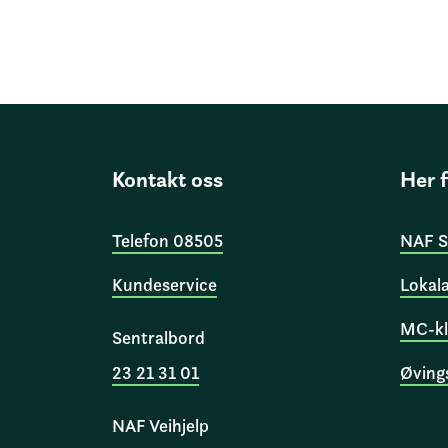
Kontakt oss
Her 
Telefon 08505
NAF S
Kundeservice
Lokal
MC-kl
Sentralbord
23 21 31 01
Øving
NAF Veihjelp