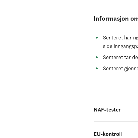
Informasjon o
Senteret har nø
side inngangspa
Senteret tar de
Senteret gjenno
NAF-tester
EU-kontroll