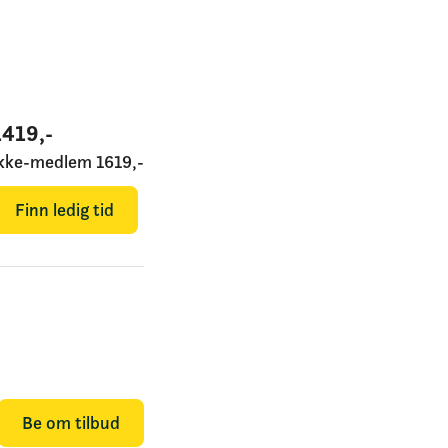
1419
,-
Ikke-medlem
1619
,-
Finn ledig tid
Be om tilbud