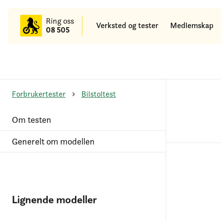
til
hovedinnhold
Ring oss
Verksted og tester
Medlemskap
08 505
Forbrukertester
Bilstoltest
Om testen
Generelt om modellen
Lignende modeller