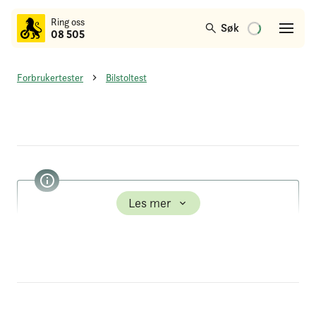
til
Ring oss
hovedinnhold
Søk
08 505
Forbrukertester
Bilstoltest
Om testen
Generelt om modellen
Les mer