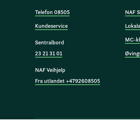
Telefon 08505
NAF S
Kundeservice
Lokal
MC-kl
Sentralbord
23 21 31 01
Øving
NAF Veihjelp
Fra utlandet +4792608505
Norges Automobil-Forbund