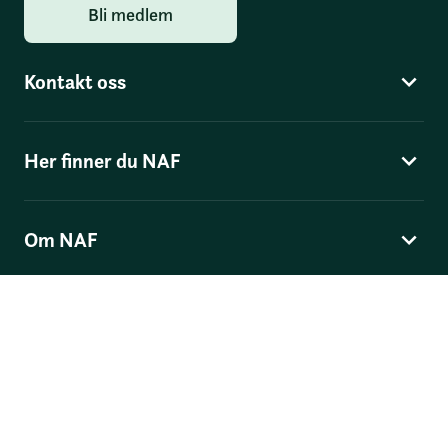
Bli medlem
Kontakt oss
Her finner du NAF
Om NAF
Norges Automobil-Forbund
Skippergata 4
, Postboks 9343 Grønland, 0135 Oslo