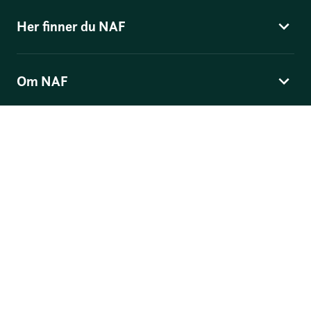
Her finner du NAF
Om NAF
Norges Automobil-Forbund
Skippergata 4
, Postboks 9343 Grønland, 0135 Oslo
© Norges Automobil-Forbund