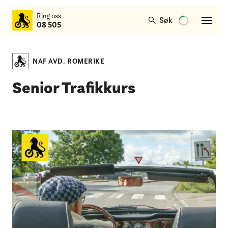
til
Ring oss
hovedinnhold
Søk
08 505
NAF AVD. ROMERIKE
Senior Trafikkurs