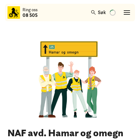
til
Ring oss
hovedinnhold
Søk
08 505
NAF avd. Hamar og omegn