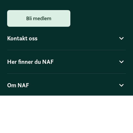
Bli medlem
Kontakt oss
Her finner du NAF
Om NAF
Norges Automobil-Forbund
Skippergata 4
, Postboks 9343 Grønland, 0135 Oslo