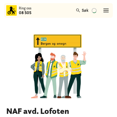
til
Ring oss
hovedinnhold
Søk
08 505
NAF avd. Lofoten