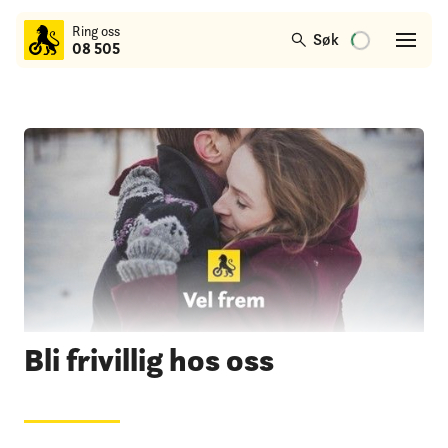
til
Ring oss
hovedinnhold
Søk
08 505
Bli frivillig hos oss