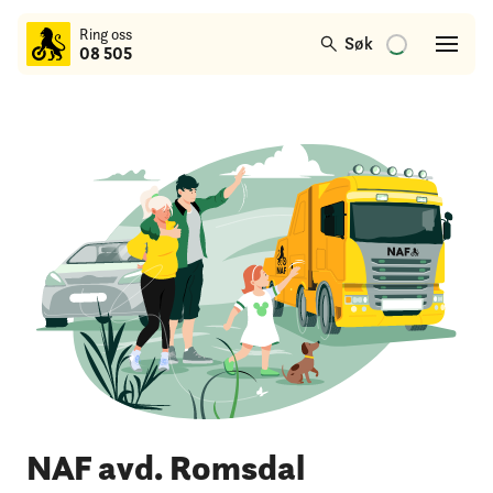
til
Ring oss
hovedinnhold
Søk
08 505
NAF avd. Romsdal