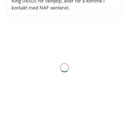
Ring 08505 for veihjelp, eller for å komme i
kontakt med NAF senteret.