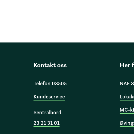
Kontakt oss
Her 
Telefon 08505
NAF S
Kundeservice
Lokal
MC-kl
Sentralbord
23 21 31 01
Øving