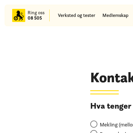
til
hovedinnhold
Ring oss
Verksted og tester
Medlemskap
08 505
Kontak
Hva tenger d
Mekling (mello