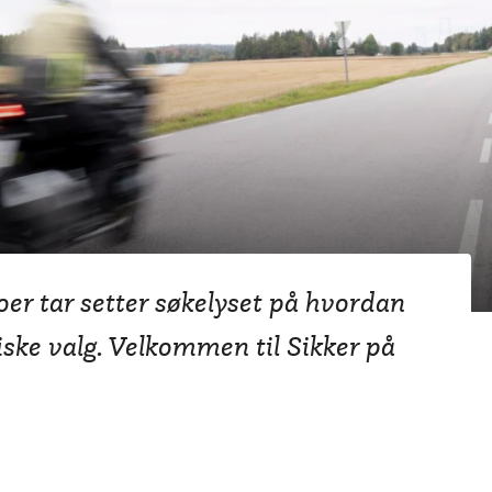
r med NAF MC!
oer tar setter søkelyset på hvordan
iske valg. Velkommen til Sikker på