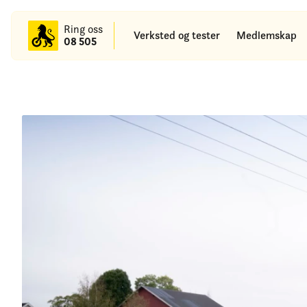
til
hovedinnhold
Ring oss
Verksted og tester
Medlemskap
08 505