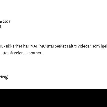
uar 2026
5
-sikkerhet har NAF MC utarbeidet i alt ti videoer som hjelp
r ute på veien i sommer.
ring