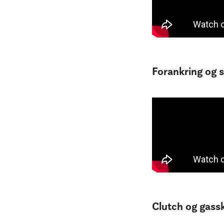
Forankring og si
Clutch og gassk