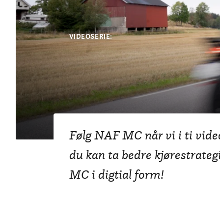
VIDEOSERIE:
Bli sesongkla
Følg NAF MC når vi i ti vide
du kan ta bedre kjørestrateg
MC i digtial form!