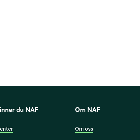
finner du NAF
Om NAF
enter
Om oss