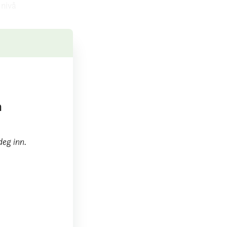
 nivå
m
deg inn.