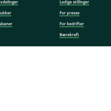
avdelinger
Ledige stillinger
ubber
For presse
sbaner
For bedrifter
Bærekraft
ønland, 0135 Oslo