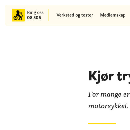
til
hovedinnhold
Ring oss
Verksted og tester
Medlemskap
08 505
Kjør tr
For mange er 
motorsykkel.