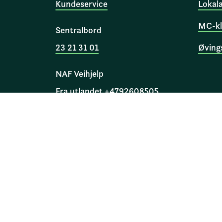
Kundeservice
Lokal
MC-kl
Sentralbord
23 21 31 01
Øving
NAF Veihjelp
Fra utlandet +4792608505
Norges Automobil-Forbund
Skippergata 4
, Postboks 9343 Gr