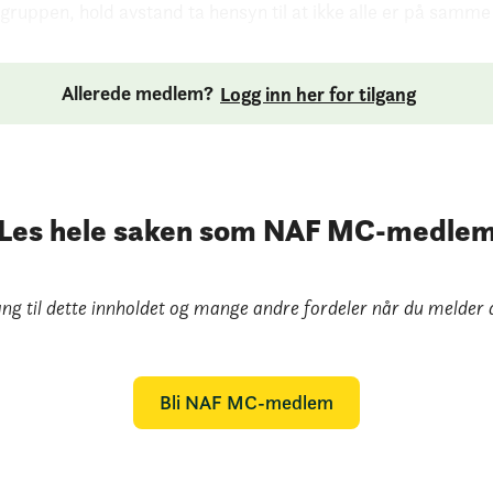
 i gruppen, hold avstand ta hensyn til at ikke alle er på samme
Allerede medlem?
Logg inn her for tilgang
Les hele saken som NAF MC-medle
ang til dette innholdet og mange andre fordeler når du melder 
Bli NAF MC-medlem