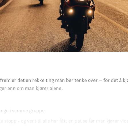
frem er det en rekke ting man bør tenke over – for det å kj
ger enn om man kjører alene.
mange i samme gruppe
e stopp - og vent til alle har fått en pause før man kjører vid