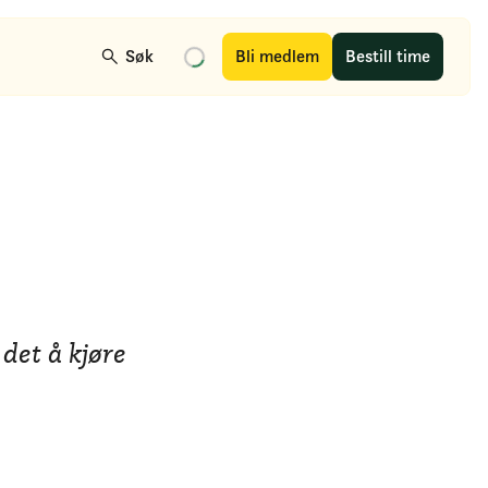
Søk
Bli medlem
Bestill time
det å kjøre