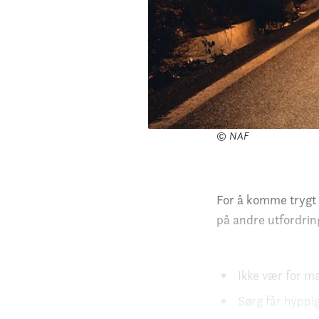
© NAF
For å komme trygt 
på andre utfordrin
Ikke vær for 
Sørg får hyppig