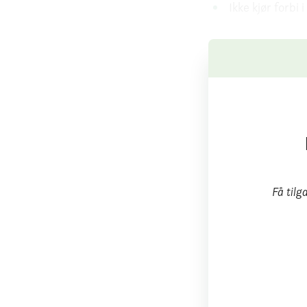
Ikke kjør forbi
Få tilg