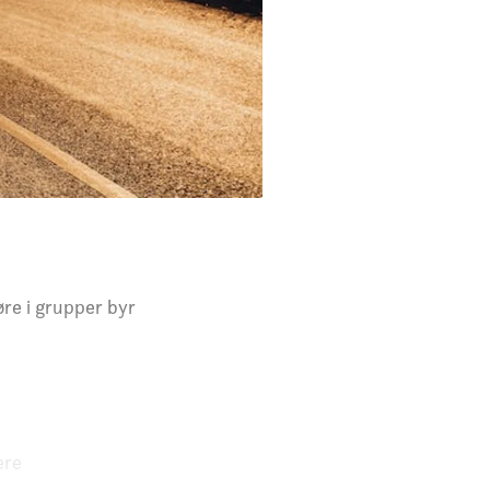
øre i grupper byr
ere