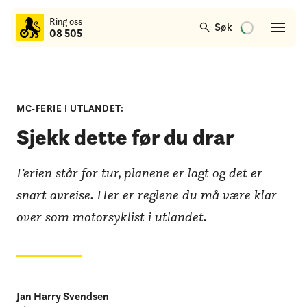
til
Ring oss
hovedinnhold
Søk
08 505
MC-FERIE I UTLANDET:
Sjekk dette før du drar
Ferien står for tur, planene er lagt og det er
snart avreise. Her er reglene du må være klar
over som motorsyklist i utlandet.
Jan Harry Svendsen