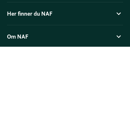
Her finner du NAF
Om NAF
Norges Automobil-Forbund
Skippergata 4
, Postboks 9343 Grønland, 0135 Oslo