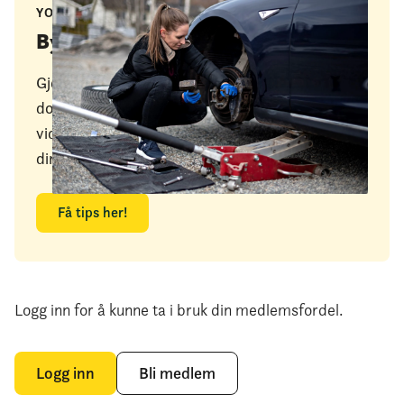
YOUTUBE-KANAL
Bytt deler selv!
Gjennom en årrekke har bildeler.no laget og
dokumentert mer enn 1.300 "Gjør det selv-
videoer" om hvordan du kan skifte bildeler til
din bil!
Få tips her!
Logg inn for å kunne ta i bruk din medlemsfordel.
Logg inn
Bli medlem