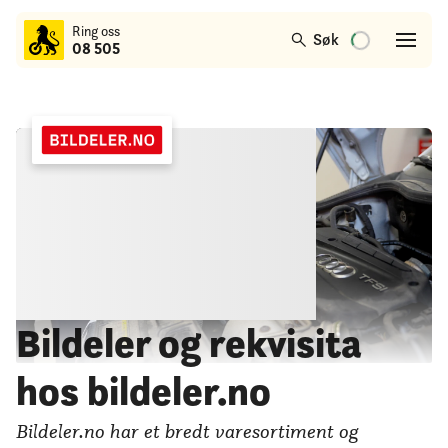
til
Ring oss
hovedinnhold
Søk
08 505
Bildeler og rekvisita
hos bildeler.no
Bildeler.no har et bredt varesortiment og