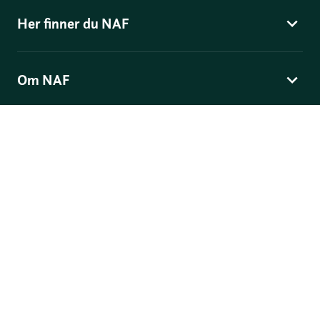
Her finner du NAF
Om NAF
Norges Automobil-Forbund
Skippergata 4
, Postboks 9343 Grønland, 0135 Oslo
© Norges Automobil-Forbund