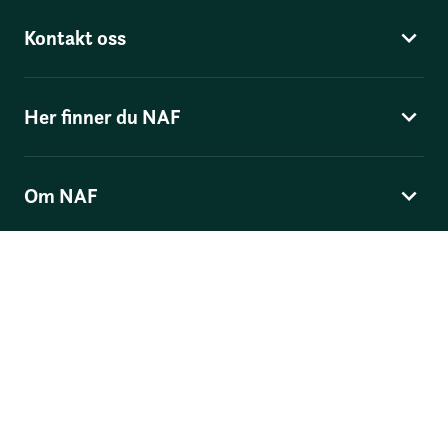
Kontakt oss
Her finner du NAF
Om NAF
Norges Automobil-Forbund
Skippergata 4
, Postboks 9343 Grønland, 0135 Oslo