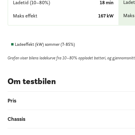
Ladet
Ladetid (10–80%)
18
min
Maks 
Maks effekt
167
kW
Ladeeffekt (kW) sommer (
7
-
85
%)
Grafen viser bilens ladekurve fra 10–80% oppladet batteri
, og gjennomsnittl
Om testbilen
Pris
Chassis