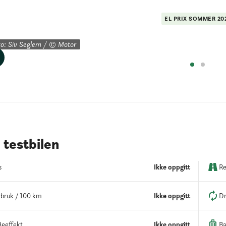
EL PRIX
SOMMER
20
to: Siv Seglem / © Motor
testbilen
s
Ikke oppgitt
Re
bruk / 100 km
Ikke oppgitt
Dr
eeffekt
Ikke oppgitt
Ba