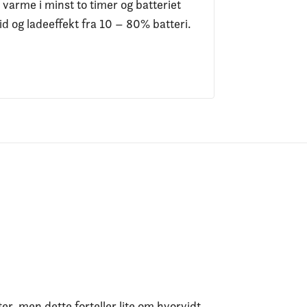
 varme i minst to timer og batteriet
d og ladeeffekt fra 10 – 80% batteri.
er, men dette forteller lite om hvorvidt