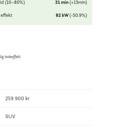
id (10–80%)
31
min
(
+
13
min
)
effekt
82
kW
(
-50.9
%
)
ig ladeeffekt.
259 900
kr
SUV