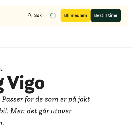
Søk
Bli medlem
Bestill time
IE
 Vigo
 Passer for de som er på jakt
ebil. Men det går utover
n.