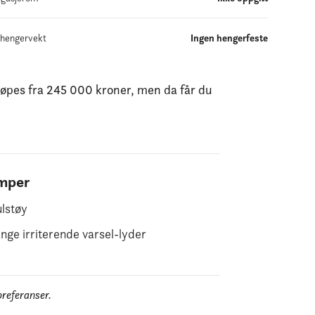
lhengervekt
Ingen hengerfeste
kjøpes fra 245 000 kroner, men da får du
mper
lstøy
ge irriterende varsel-lyder
preferanser.