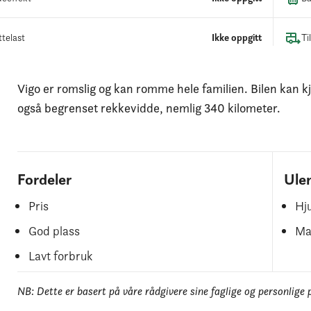
telast
Ikke oppgitt
Ti
Vigo er romslig og kan romme hele familien. Bilen kan 
også begrenset rekkevidde, nemlig 340 kilometer.
Fordeler
Ule
Pris
Hju
God plass
Man
Lavt forbruk
NB: Dette er basert på våre rådgivere sine faglige og personlige 