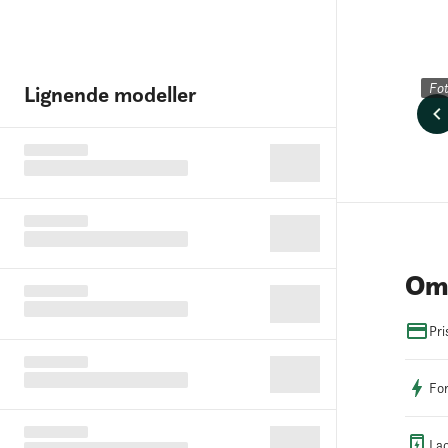
Fo
Lignende modeller
Om 
Pri
For
Lad