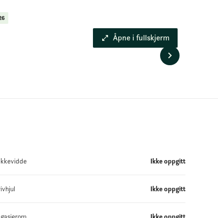
26
Åpne i fullskjerm
kkevidde
Ikke oppgitt
ivhjul
Ikke oppgitt
gasjerom
Ikke oppgitt