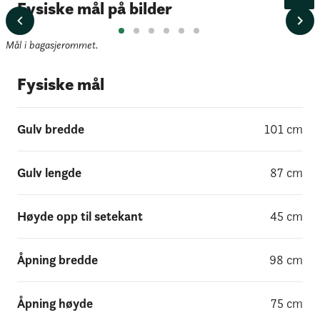
Fysiske mål på bilder
Mål i bagasjerommet.
Fysiske mål
Gulv bredde
101
cm
Gulv lengde
87
cm
Høyde opp til setekant
45
cm
Åpning bredde
98
cm
Åpning høyde
75
cm