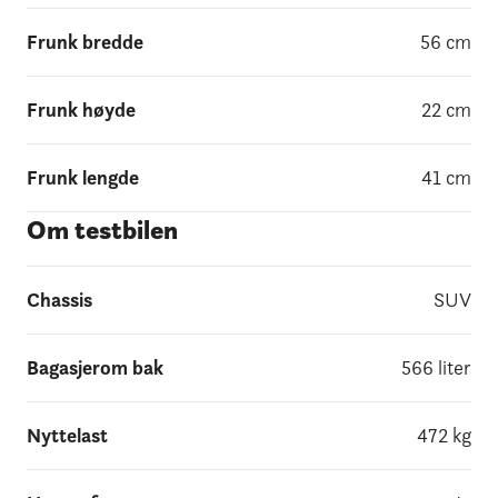
Frunk bredde
56
cm
Frunk høyde
22
cm
Frunk lengde
41
cm
Om testbilen
Chassis
SUV
Bagasjerom bak
566
liter
Nyttelast
472
kg