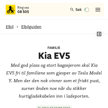
til
Ring oss
hovedinnhold
Søk
08 505
Elbil
Elbilguiden
Kia EV5
FAMILIE
Generelt om modellen
Kia EV5
Test av rekkevidde
Med god plass og stort bagasjerom skal Kia
Test av lading
EV5 fri til familiene som gjesper av Tesla Model
Y. Men der den nok vinner som et friskt pust,
Test av bagasjerom
surner ånden noe når du stikker
hurtigladekabelen inn i ladeporten.