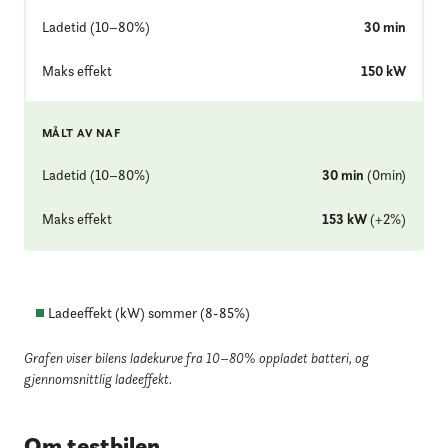
Ladetid (10–80%)
30
min
Maks effekt
150
kW
MÅLT AV NAF
Ladetid (10–80%)
30
min
(
0
min
)
Maks effekt
153
kW
(
+
2
%
)
Ladeeffekt (kW) sommer (
8
-
85
%)
Grafen viser bilens ladekurve fra 10–80% oppladet batteri
, og
gjennomsnittlig ladeeffekt.
Om testbilen