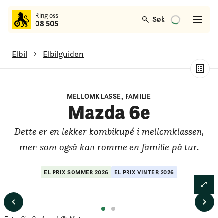
til
Ring oss
hovedinnhold
Søk
08 505
Elbil
Elbilguiden
Mazda 6e
MELLOMKLASSE, FAMILIE
Generelt om modellen
Mazda 6e
Test av rekkevidde
Dette er en lekker kombikupé i mellomklassen,
Test av lading
men som også kan romme en familie på tur.
Test av bagasjerom
EL PRIX
SOMMER
2026
EL PRIX
VINTER
2026