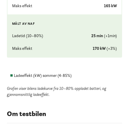
Maks effekt
165
kW
MÅLT AV NAF
Ladetid (10–80%)
25
min
(
+
1
min
)
Maks effekt
170
kW
(
+
3
%
)
Ladeeffekt (kW) sommer (
4
-
85
%)
Grafen viser bilens ladekurve fra 10–80% oppladet batteri
, og
gjennomsnittlig ladeeffekt.
Om testbilen