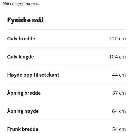
Mål i bagasjerommet.
Fysiske mål
Gulv bredde
100
cm
Gulv lengde
104
cm
Høyde opp til setekant
44
cm
Åpning bredde
87
cm
Åpning høyde
64
cm
Frunk bredde
54
cm