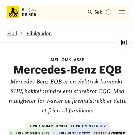
til
Ring oss
hovedinnhold
Søk
08 505
Elbil
Elbilguiden
Mercedes-Benz EQB
MELLOMKLASSE
Generelt om modellen
Mercedes-Benz EQB
Test av rekkevidde
Mercedes-Benz EQB er en elektrisk kompakt-
Test av lading
SUV, hakket mindre enn storebror EQC. Med
muligheter for 7-seter og firehjulstrekk er dette
Test av bagasjerom
et frieri til familiene.
Bilens sikkerhet
EL PRIX
SOMMER
2023
EL PRIX
VINTER
2023
EL PRIX
SOMMER
2022
EL PRIX
VINTER
2022
TESTET AV