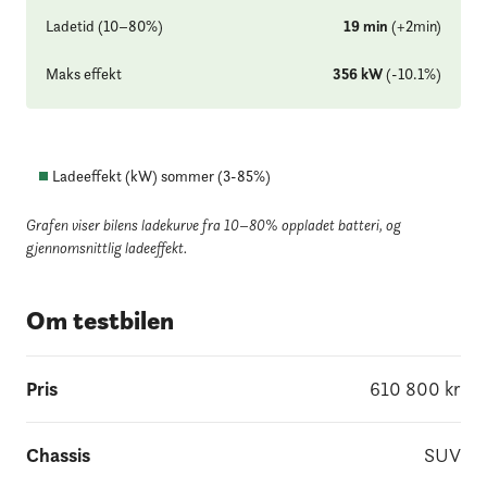
Ladetid (10–80%)
19
min
(
+
2
min
)
Maks effekt
356
kW
(
-10.1
%
)
Ladeeffekt (kW) sommer (
3
-
85
%)
Grafen viser bilens ladekurve fra 10–80% oppladet batteri
, og
gjennomsnittlig ladeeffekt.
Om testbilen
Pris
610 800
kr
Chassis
SUV