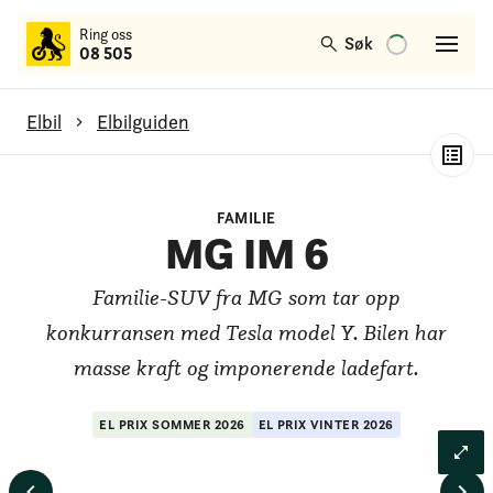
til
Ring oss
hovedinnhold
Søk
08 505
Elbil
Elbilguiden
MG IM 6
FAMILIE
Generelt om modellen
MG IM 6
Test av rekkevidde
Familie-SUV fra MG som tar opp
Test av lading
konkurransen med Tesla model Y. Bilen har
masse kraft og imponerende ladefart.
Test av bagasjerom
EL PRIX
SOMMER
2026
EL PRIX
VINTER
2026