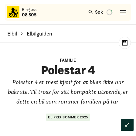
til
Ring oss
hovedinnhold
Søk
08 505
Elbil
Elbilguiden
Polestar 4
FAMILIE
Generelt om modellen
Polestar 4
Test av rekkevidde
Polestar 4 er mest kjent for at bilen ikke har
Test av lading
bakrute. Til tross for sitt kompakte utseende, er
dette en bil som rommer familien på tur.
EL PRIX
SOMMER
2025