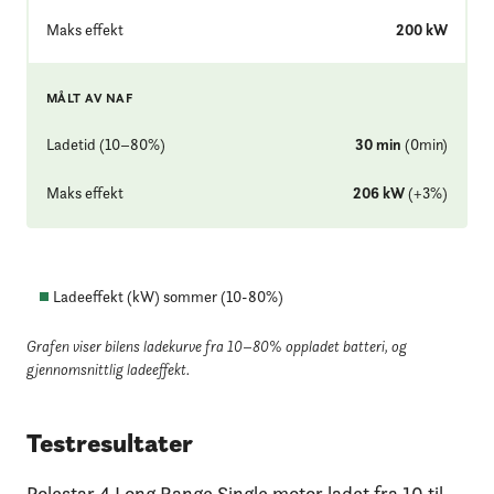
Maks effekt
200
kW
MÅLT AV NAF
Ladetid (10–80%)
30
min
(
0
min
)
Maks effekt
206
kW
(
+
3
%
)
Ladeeffekt (kW) sommer (
10
-
80
%)
Grafen viser bilens ladekurve fra 10–80% oppladet batteri
, og
gjennomsnittlig ladeeffekt.
Testresultater
Polestar 4 Long Range Single motor ladet fra 10 til