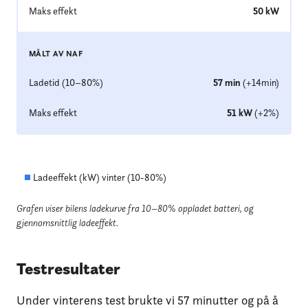
Maks effekt
50
kW
MÅLT AV NAF
Ladetid (10–80%)
57
min
(
+
14
min
)
Maks effekt
51
kW
(
+
2
%
)
Ladeeffekt (kW) vinter (
10
-
80
%)
Grafen viser bilens ladekurve fra 10–80% oppladet batteri
, og
gjennomsnittlig ladeeffekt.
Testresultater
Under vinterens test brukte vi 57 minutter og på å