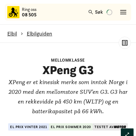
til
Ring oss
hovedinnhold
Søk
08 505
Elbil
Elbilguiden
XPeng G3
MELLOMKLASSE
Generelt om modellen
XPeng G3
Test av rekkevidde
XPeng er et kinesisk merke som inntok Norge i
Test av lading
2020 med den mellomstore SUV'en G3. G3 har
en rekkevidde på 450 km (WLTP) og en
batterikapasitet på 66 kWh.
EL PRIX
VINTER
2021
EL PRIX
SOMMER
2020
TESTET AV