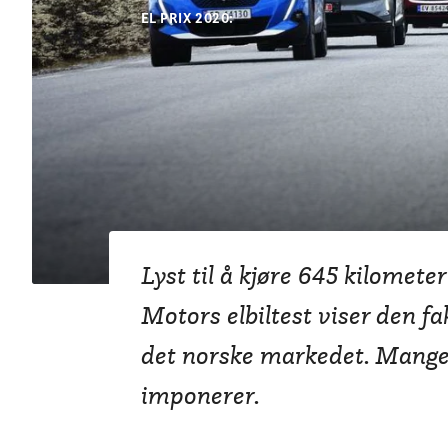
EL PRIX 2020:
Rimelige nyko
rekkevidde
Lyst til å kjøre 645 kilomete
Motors elbiltest viser den fa
det norske markedet. Mang
imponerer.