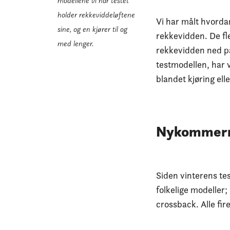
modellene vi har testet
holder rekkeviddeløftene
Vi har målt hvorda
sine, og en kjører til og
rekkevidden. De fl
med lenger.
rekkevidden ned på
testmodellen, har 
blandet kjøring ell
Nykommern
Siden vinterens te
folkelige modeller
crossback. Alle fir