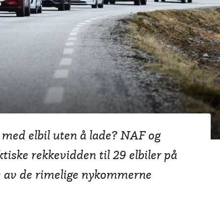
mmere leverer på
r med elbil uten å lade? NAF og
ktiske rekkevidden til 29 elbiler på
e av de rimelige nykommerne