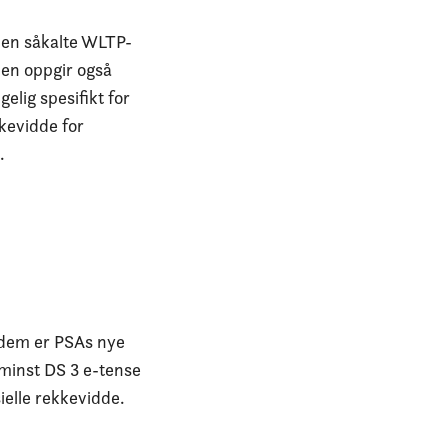
den såkalte WLTP-
men oppgir også
elig spesifikt for
kevidde for
g.
 dem er PSAs nye
 minst DS 3 e-tense
ielle rekkevidde.