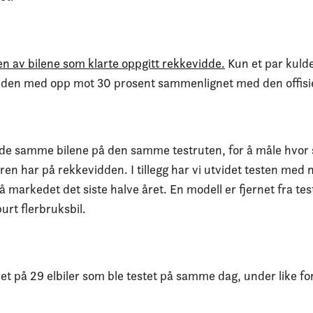
gen av bilene som klarte oppgitt rekkevidde.
Kun et par kuld
dden med opp mot 30 prosent sammenlignet med den offisie
 de samme bilene på den samme testruten, for å måle hvor 
 har på rekkevidden. I tillegg har vi utvidet testen med n
markedet det siste halve året. En modell er fjernet fra tes
urt flerbruksbil.
ndet på 29 elbiler som ble testet på samme dag, under like 