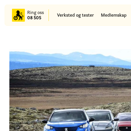
til
hovedinnhold
Ring oss
Verksted og tester
Medlemskap
08 505