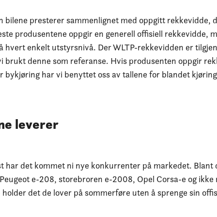
n bilene presterer sammenlignet med oppgitt rekkevidde, 
este produsentene oppgir en generell offisiell rekkevidde, 
 hvert enkelt utstyrsnivå. Der WLTP-rekkevidden er tilgjeng
vi brukt denne som referanse. Hvis produsenten oppgir rek
er bykjøring har vi benyttet oss av tallene for blandet kjørin
e leverer
st har det kommet ni nye konkurrenter på markedet. Blant
; Peugeot e-208, storebroren e-2008, Opel Corsa-e og ikke
e holder det de lover på sommerføre uten å sprenge sin offis