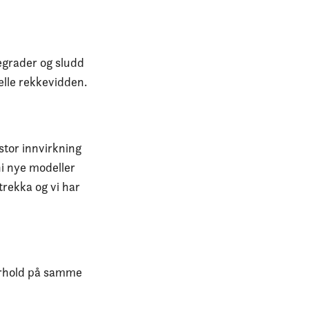
egrader og sludd
lle rekkevidden.
stor innvirkning
i nye modeller
trekka og vi har
forhold på samme