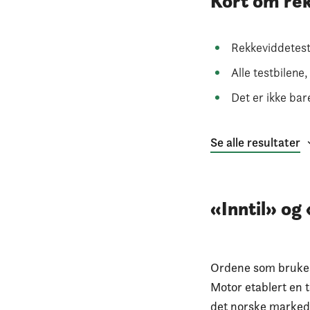
Kort om re
Rekkeviddetest
Alle testbilene
Det er ikke b
Se alle resultater
«Inntil» og
Ordene som brukes 
Motor etablert en t
det norske marked