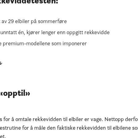
kkeviddetesten:
 av 29 elbiler på sommerføre
, unntatt én, kjører lenger enn oppgitt rekkevidde
are premium-modellene som imponerer
 «opptil»
for å omtale rekkevidden til elbiler er vage. Nettopp derf
estrutine for å måle den faktiske rekkevidden til elbilene so
et.