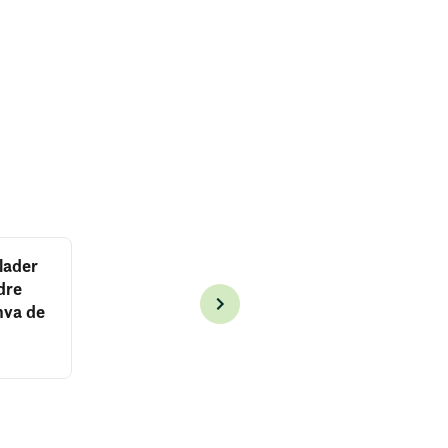
lader
dre
hva de