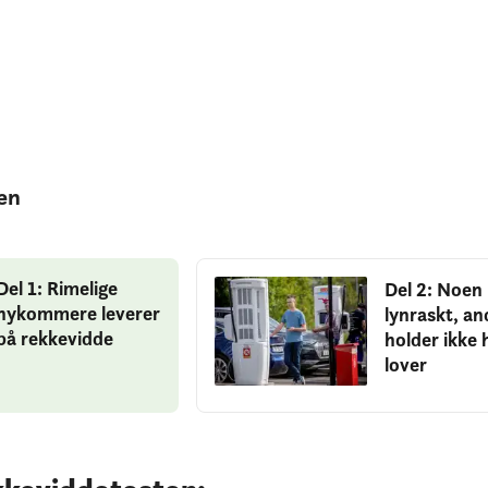
ien
Del 1: Rimelige
Del 2: Noen 
nykommere leverer
lynraskt, an
på rekkevidde
holder ikke 
lover