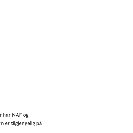
or har NAF og
m er tilgjengelig på