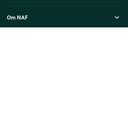
Om NAF
Norges Automobil-Forbund
Skippergata 4
, Postboks 9343 Grønland, 0135 Oslo
© Norges Automobil-Forbund
Personvern