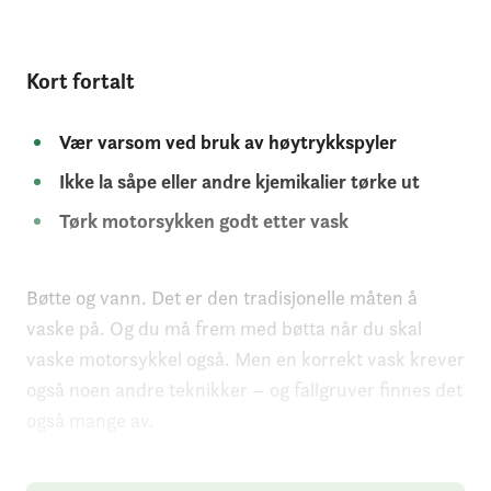
Kort fortalt
Vær varsom ved bruk av høytrykkspyler
Ikke la såpe eller andre kjemikalier tørke ut
Tørk motorsykken godt etter vask
Bøtte og vann. Det er den tradisjonelle måten å
vaske på. Og du må frem med bøtta når du skal
vaske motorsykkel også. Men en korrekt vask krever
også noen andre teknikker – og fallgruver finnes det
også mange av.