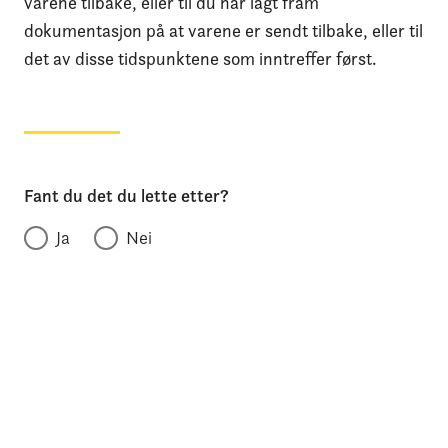
varene tilbake, eller til du har lagt fram
dokumentasjon på at varene er sendt tilbake, eller til
det av disse tidspunktene som inntreffer først.
Fant du det du lette etter?
Ja
Nei