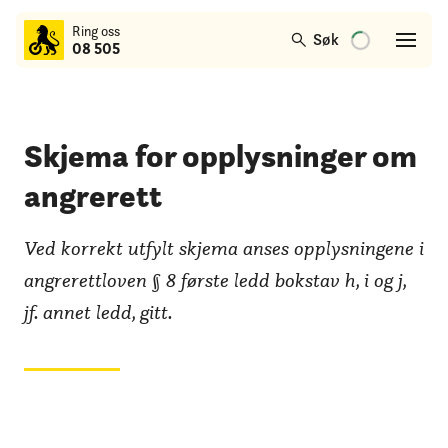
til
Ring oss
hovedinnhold
Søk
08 505
Skjema for opplysninger om
angrerett
Ved korrekt utfylt skjema anses opplysningene i
angrerettloven § 8 første ledd bokstav h, i og j,
jf. annet ledd, gitt.