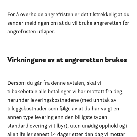
For å overholde angrefristen er det tilstrekkelig at du
sender meldingen om at du vil bruke angreretten før
angrefristen utløper.
Virkningene av at angreretten brukes
Dersom du går fra denne avtalen, skal vi
tilbakebetale alle betalinger vi har mottatt fra deg,
herunder leveringskostnadene (med unntak av
tilleggskostnader som følge av at du har valgt en
annen type levering enn den billigste typen
standardlevering vi tilbyr), uten unødig opphold og i
alle tilfeller senest 14 dager etter den dag vi mottar