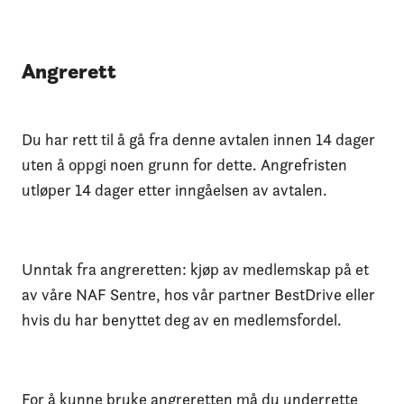
Angrerett
Du har rett til å gå fra denne avtalen innen 14 dager
uten å oppgi noen grunn for dette. Angrefristen
utløper 14 dager etter inngåelsen av avtalen.
Unntak fra angreretten: kjøp av medlemskap på et
av våre NAF Sentre, hos vår partner BestDrive eller
hvis du har benyttet deg av en medlemsfordel.
For å kunne bruke angreretten må du underrette