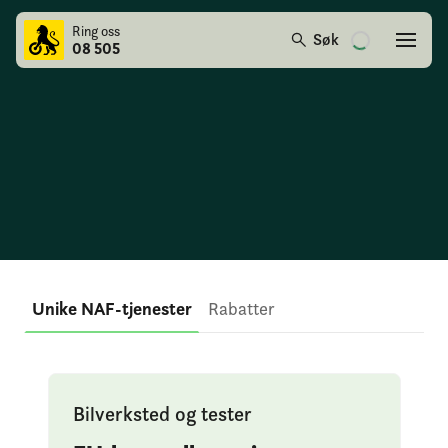
Ring oss
Søk
08 505
Medlemsfordeler
Unike NAF-tjenester
Rabatter
Bilverksted og tester