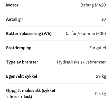
Motor
Bafang M420
Antall gir
10
Batteri/plassering (Wh)
Darfon/i ramme (630)
Støtdemping
Forgaffel
Type av bremser
Hydrauliske skivebremser
Egenvekt sykkel
29 kg
Oppgitt maksvekt (sykkel
125 kg
+ fører + last)