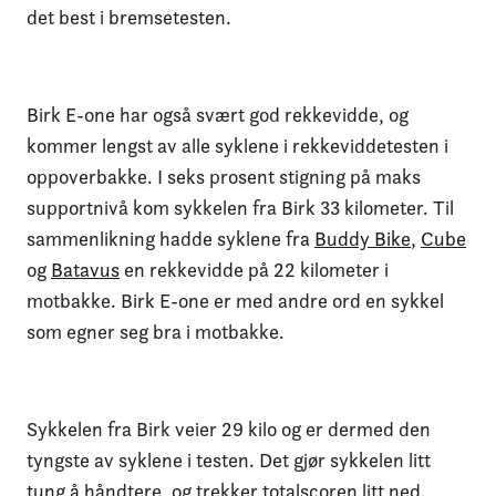
det best i bremsetesten.
Birk E-one har også svært god rekkevidde, og
kommer lengst av alle syklene i rekkeviddetesten i
oppoverbakke. I seks prosent stigning på maks
supportnivå kom sykkelen fra Birk 33 kilometer. Til
sammenlikning hadde syklene fra
Buddy Bike
,
Cube
og
Batavus
en rekkevidde på 22 kilometer i
motbakke. Birk E-one er med andre ord en sykkel
som egner seg bra i motbakke.
Sykkelen fra Birk veier 29 kilo og er dermed den
tyngste av syklene i testen. Det gjør sykkelen litt
tung å håndtere, og trekker totalscoren litt ned.