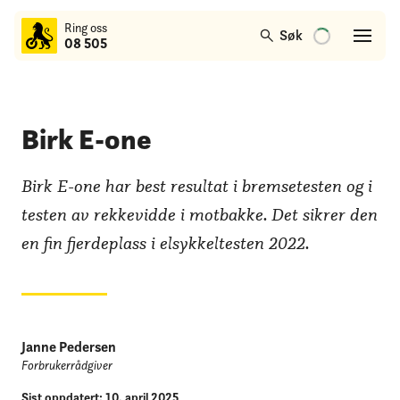
til
Ring oss
hovedinnhold
Søk
08 505
Birk E-one
Birk E-one har best resultat i bremsetesten og i
testen av rekkevidde i motbakke. Det sikrer den
en fin fjerdeplass i elsykkeltesten 2022.
Janne Pedersen
Forbrukerrådgiver
Sist oppdatert: 10. april 2025