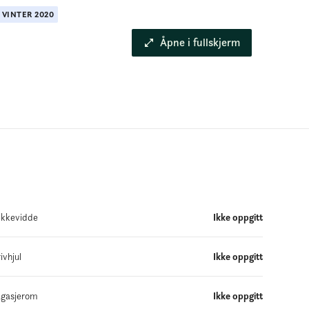
X
VINTER
2020
Åpne i fullskjerm
kkevidde
Ikke oppgitt
ivhjul
Ikke oppgitt
gasjerom
Ikke oppgitt