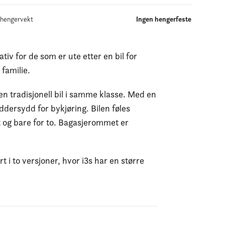
lhengervekt
Ingen hengerfeste
iv for de som er ute etter en bil for
familie.
en tradisjonell bil i samme klasse. Med en
ddersydd for bykjøring. Bilen føles
t og bare for to. Bagasjerommet er
t i to versjoner, hvor i3s har en større