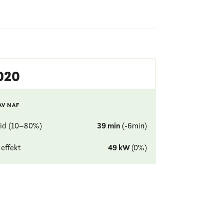
020
AV NAF
id (10–80%)
39
min
(
-6
min
)
effekt
49
kW
(
0
%
)