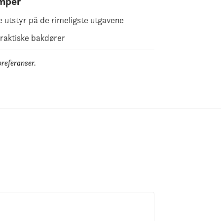
mper
e utstyr på de rimeligste utgavene
raktiske bakdører
preferanser.