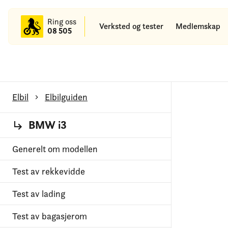
til
hovedinnhold
Ring oss
Verksted og tester
Medlemskap
08 505
Elbil
Elbilguiden
BMW i3
Generelt om modellen
Test av rekkevidde
Test av lading
Test av bagasjerom