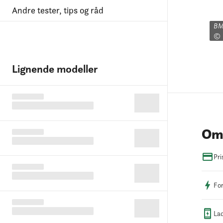
Andre tester, tips og råd
BM
© 
Lignende modeller
Om 
Pri
For
Lad