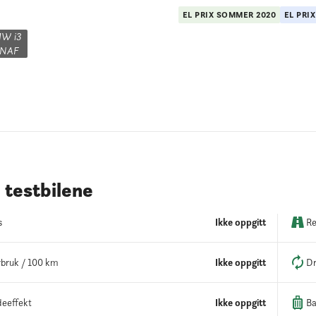
EL PRIX
SOMMER
2020
EL PRI
W i3

NAF
testbilene
s
Ikke oppgitt
Re
bruk / 100 km
Ikke oppgitt
Dr
eeffekt
Ikke oppgitt
Ba