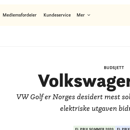
Medlemsfordeler
Kundeservice
Mer
BUDSJETT
Volkswagen
VW Golf er Norges desidert mest solg
elektriske utgaven bidra
EL PRIX
SOMMER
2020
EL PRI