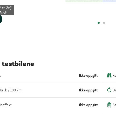
e-Golf

NAF
testbilene
s
Ikke oppgitt
Re
bruk / 100 km
Ikke oppgitt
Dr
eeffekt
Ikke oppgitt
Ba