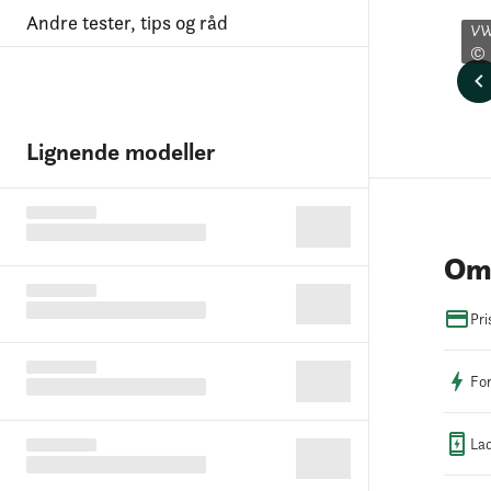
Andre tester, tips og råd
VW 
© 
Lignende modeller
Om 
Pri
For
Lad