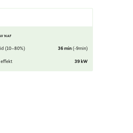
AV NAF
id (10–80%)
36
min
(
-9
min
)
effekt
39
kW