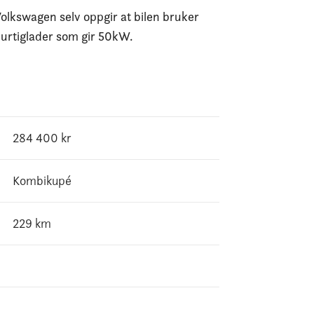
lkswagen selv oppgir at bilen bruker
 hurtiglader som gir 50kW.
284 400
kr
Kombikupé
229
km