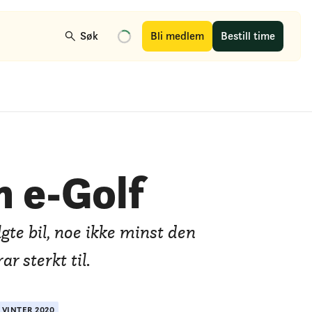
Søk
Bli medlem
Bestill time
 e-Golf
te bil, noe ikke minst den
r sterkt til.
X
VINTER
2020