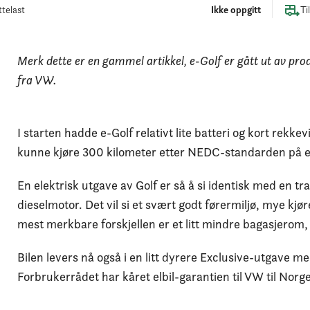
telast
Ikke oppgitt
Ti
Merk dette er en gammel artikkel, e-Golf er gått ut av pro
fra VW.
I starten hadde e-Golf relativt lite batteri og kort rekkev
kunne kjøre 300 kilometer etter NEDC-standarden på et 
En elektrisk utgave av Golf er så å si identisk med en tr
dieselmotor. Det vil si et svært godt førermiljø, mye kjør
mest merkbare forskjellen er et litt mindre bagasjerom, 
Bilen levers nå også i en litt dyrere Exclusive-utgave 
Forbrukerrådet har kåret elbil-garantien til VW til Norg