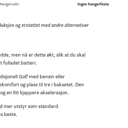
lhengervekt
Ingen hengerfeste
duksjon og erstattet med andre alternativer
idde, men nå er dette økt, slik at du skal
fulladet batteri.
adisjonell Golf med bensin eller
ekomfort og plass til tre i baksetet. Den
og en litt kjappere akselerasjon.
med mer utstyr som standard.
es beste.