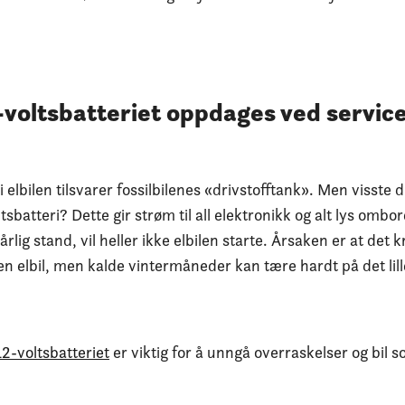
2-voltsbatteriet oppdages ved service
i elbilen tilsvarer fossilbilenes «drivstofftank». Men visste d
tsbatteri? Dette gir strøm til all elektronikk og alt lys ombo
dårlig stand, vil heller ikke elbilen starte. Årsaken er at det
 en elbil, men kalde vintermåneder kan tære hardt på det lill
12-voltsbatteriet
er viktig for å unngå overraskelser og bil so