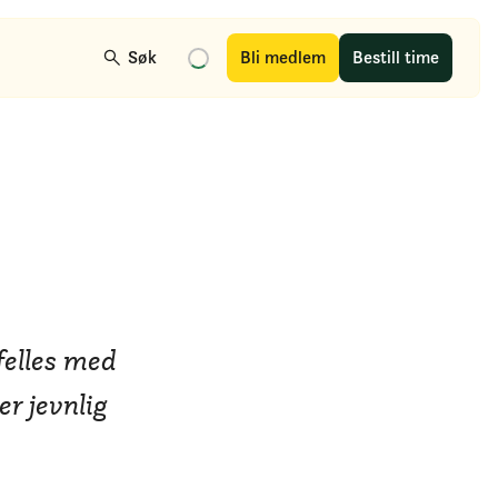
Søk
Bli medlem
Bestill time
 felles med
er jevnlig