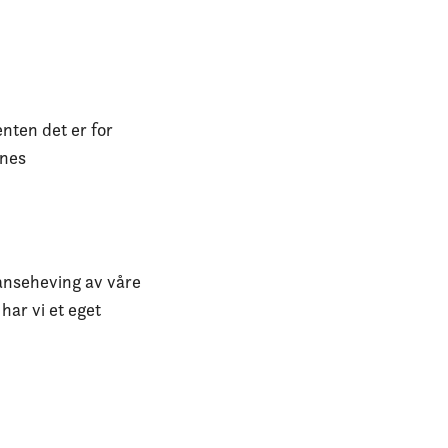
enten det er for
enes
tanseheving av våre
har vi et eget