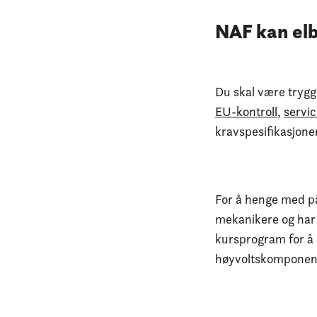
NAF kan elb
Du skal være trygg 
EU-kontroll
,
servi
kravspesifikasjone
For å henge med på
mekanikere og har 
kursprogram for å 
høyvoltskomponente