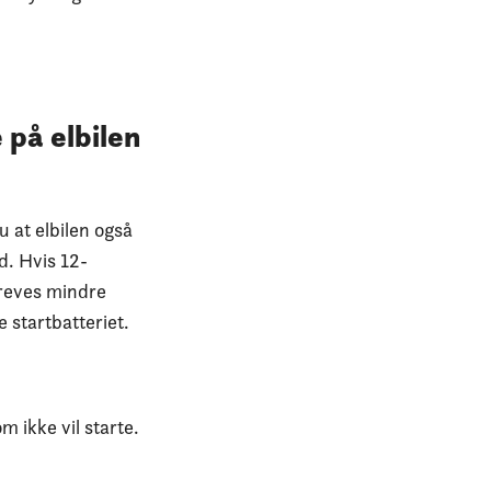
 på elbilen
u at elbilen også
rd. Hvis 12-
 kreves mindre
e startbatteriet.
m ikke vil starte.