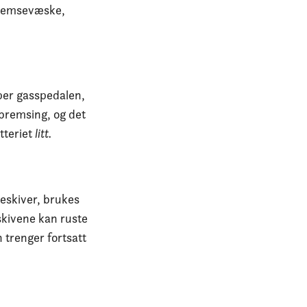
 bremsevæske,
pper gasspedalen,
 bremsing, og det
tteriet
litt.
eskiver, brukes
eskivene kan ruste
 trenger fortsatt