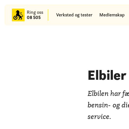
til
hovedinnhold
Ring oss
Verksted og tester
Medlemskap
08 505
Elbiler
Elbilen har f
bensin- og die
service.