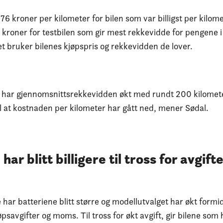
76 kroner per kilometer for bilen som var billigst per kilom
07 kroner for testbilen som gir mest rekkevidde for pengene
 bruker bilenes kjøpspris og rekkevidden de lover.
 har gjennomsnittsrekkevidden økt med rundt 200 kilomete
il at kostnaden per kilometer har gått ned, mener Sødal.
ar blitt billigere til tross for avgift
 har batteriene blitt større og modellutvalget har økt formi
kjøpsavgifter og moms. Til tross for økt avgift, gir bilene som 