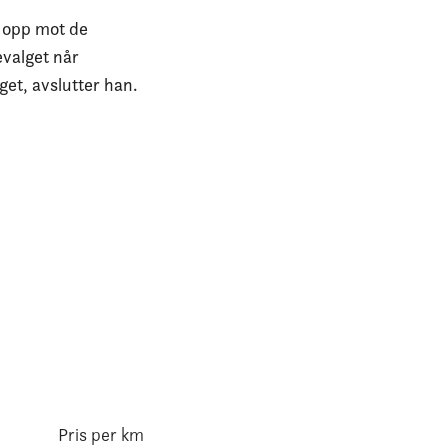
t opp mot de
evalget når
get, avslutter han.
Pris per km