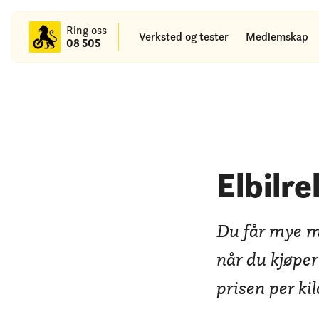
til
hovedinnhold
Ring oss
Verksted og tester
Medlemskap
08 505
Elbilre
Du får mye me
når du kjøper
prisen per ki