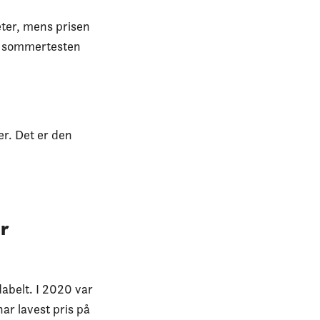
eter, mens prisen
 i sommertesten
r. Det er den
er
dabelt. I 2020 var
har lavest pris på