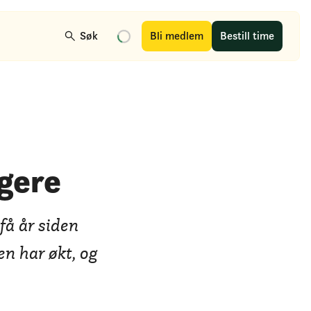
Søk
Bli medlem
Bestill time
igere
få år siden
en har økt, og