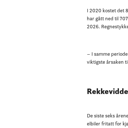
I 2020 kostet det 8
har gått ned til 7
2026. Regnestykket
– I samme periode
viktigste årsaken t
Rekkevidde h
De siste seks årene
elbiler fritatt for 