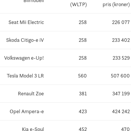
Bilmodell
(WLTP)
pris (kroner)
Seat Mii Electric
258
226 077
Skoda Citigo-e iV
258
233 402
Volkswagen e-Up!
258
233 529
Tesla Model 3 LR
560
507 600
Renault Zoe
381
347 199
Opel Ampera-e
423
424 242
Kia e-Soul
452
470