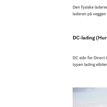
Den fysiske laderen
laderen på veggen k
DC-lading (Hurt
DC står for Direct
typen lading elbile