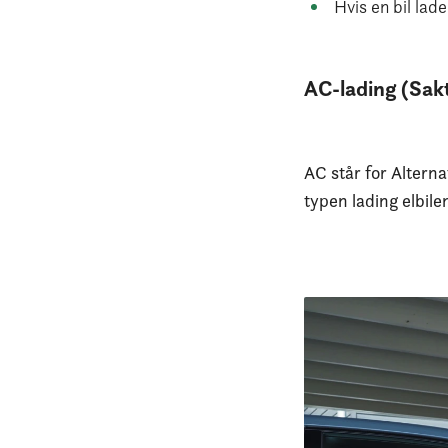
Hvis en bil lad
AC-lading (Sak
AC står for Altern
typen lading elbile