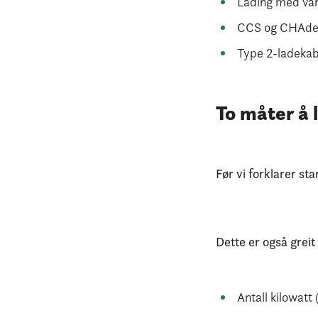
Lading med vanl
CCS og CHAdeMO
Type 2-ladekab
To måter å 
Før vi forklarer st
Dette er også greit 
Antall kilowatt