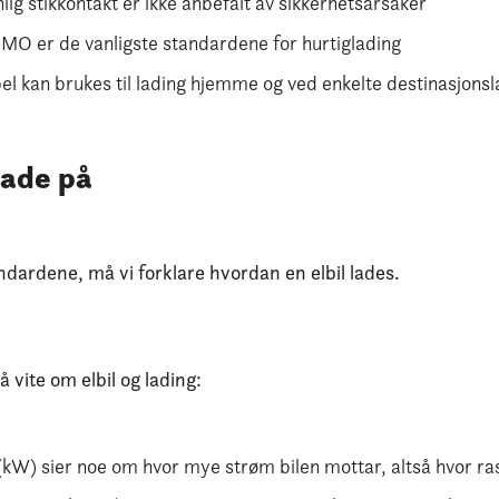
ig stikkontakt er ikke anbefalt av sikkerhetsårsaker
 er de vanligste standardene for hurtiglading
el kan brukes til lading hjemme og ved enkelte destinasjons
lade på
andardene, må vi forklare hvordan en elbil lades.
å vite om elbil og lading:
 (kW) sier noe om hvor mye strøm bilen mottar, altså hvor ras