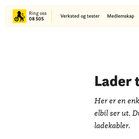
til
hovedinnhold
Ring oss
Verksted og tester
Medlemskap
08 505
Lader t
Her er en enk
elbil ser ut.
ladekabler.