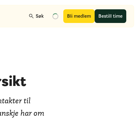
Søk
Bli medlem
Bestill time
rsikt
takter til
kanskje har om