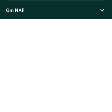
Om NAF
Norges Automobil-Forbund
Skippergata 4
, Postboks 9343 Grønland, 0135 Oslo
© Norges Automobil-Forbund
Personvern