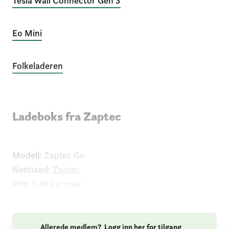
Tesla Wall Connector Gen 3
Eo Mini
Folkeladeren
Ladeboks fra Zaptec
Modell:
Zaptec Go
Nettsted:
Zaptec
Pris:
7 499 kroner
Allerede medlem?
Logg inn her for tilgang