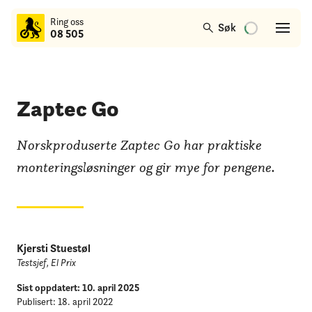
til
Ring oss
hovedinnhold
Søk
08 505
Zaptec Go
Norskproduserte Zaptec Go har praktiske
monteringsløsninger og gir mye for pengene.
Kjersti Stuestøl
Testsjef, El Prix
Sist oppdatert: 10. april 2025
Publisert: 18. april 2022