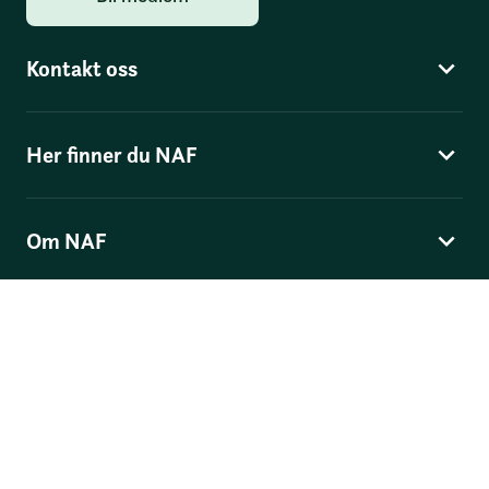
Kontakt oss
Her finner du NAF
Om NAF
Norges Automobil-Forbund
Skippergata 4
, Postboks 9343 Grønland, 0135 Oslo