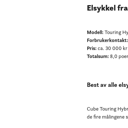
Elsykkel fr
Modell:
Touring H
Forbrukerkontakt:
Pris:
ca. 30 000 kr
Totalsum:
8,0 poe
Best av alle el
Cube Touring Hybri
de fire målingene s