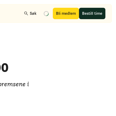
Søk
Bli medlem
Bestill time
00
bremsene i