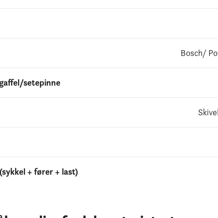
Bosch/ Po
affel/setepinne
Skive
sykkel + fører + last)