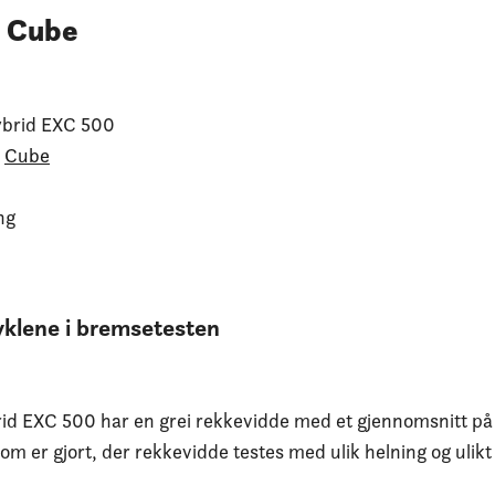
a Cube
ybrid EXC 500
Cube
ng
syklene i bremsetesten
d EXC 500 har en grei rekkevidde med et gjennomsnitt på 
om er gjort, der rekkevidde testes med ulik helning og ulik