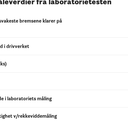
leverdier fra laboratorietesten
vakeste bremsene klarer på
 i drivverket
ks)
 i laboratoriets måling
ighet v/rekkeviddemåling