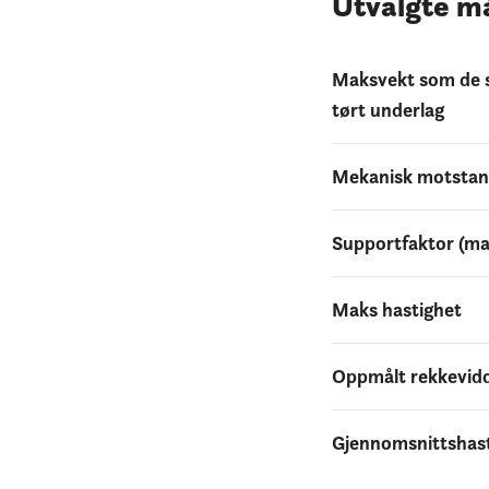
Utvalgte må
Maksvekt som de s
tørt underlag
Mekanisk motstand
Supportfaktor (ma
Maks hastighet
Oppmålt rekkevidde
Gjennomsnittshast