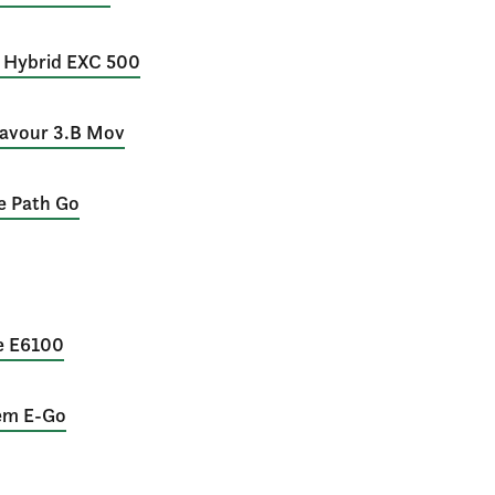
g Hybrid EXC 500
deavour 3.B Mov
ie Path Go
se E6100
lem E-Go