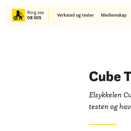
til
hovedinnhold
Ring oss
Verksted og tester
Medlemskap
08 505
Cube T
Elsykkelen C
testen og hav