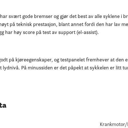
har svært gode bremser og gjør det best av alle syklene i 
høyt på teknisk prestasjon, blant annet fordi den har lav m
egg har høy score på test av support (el-assist).
odt på kjøreegenskaper, og testpanelet fremhever at den er
 lydnivå. På minussiden er det påpekt at sykkelen er litt tu
ta
Krankmotor/