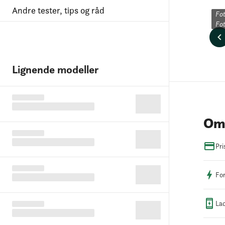
Andre tester, tips og råd
Fot
Fo
Lignende modeller
Om 
Pri
For
Lad