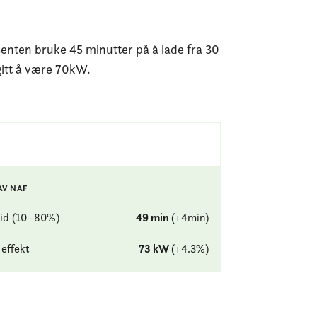
senten bruke 45 minutter på å lade fra 30
gitt å være 70kW.
AV NAF
id (10–80%)
49
min
(
+
4
min
)
effekt
73
kW
(
+
4.3
%
)