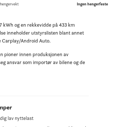
lhengervekt
Ingen hengerfeste
5.7 kWh og en rekkevidde på 433 km
else inneholder utstyrslisten blant annet
e Carplay/Android Auto.
 en pioner innen produksjonen av
å seg ansvar som importør av bilene og de
mper
dig lav nyttelast