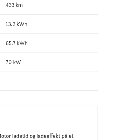
433
km
13.2
kWh
65.7
kWh
70
kW
otor ladetid og ladeeffekt på et