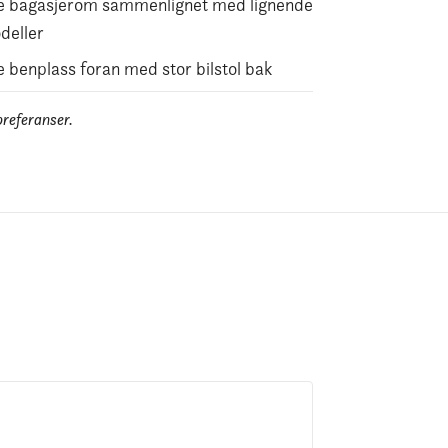
te bagasjerom sammenlignet med lignende
deller
e benplass foran med stor bilstol bak
preferanser.