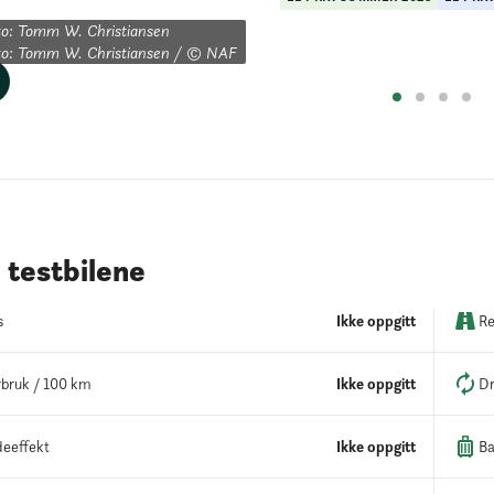
o: Tomm W. Christiansen

to: Tomm W. Christiansen / © NAF
testbilene
s
Ikke oppgitt
Re
bruk / 100 km
Ikke oppgitt
Dr
eeffekt
Ikke oppgitt
Ba