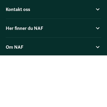
Kontakt oss
Her finner du NAF
Om NAF
Norges Automobil-Forbund
Skippergata 4
, Postboks 9343 Grønland, 0135 Oslo